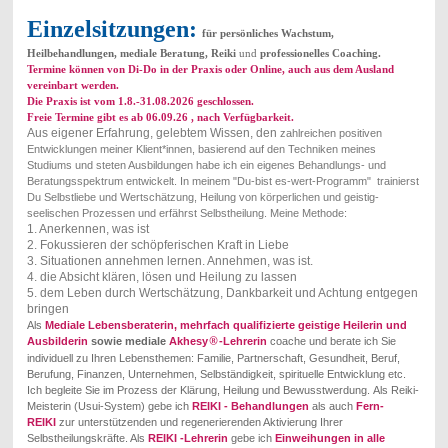
Einzelsitzungen:
für persönliches Wachstum,
Heilbehandlungen, mediale Beratung, Reiki
und
professionelles Coaching.
Termine können von Di-Do in der Praxis oder Online, auch aus dem Ausland
vereinbart werden.
Die Praxis ist vom 1.8.-31.08.2026 geschlossen.
Freie Termine gibt es ab 06.09.26 , nach Verfügbarkeit.
Aus eigener Erfahrung, gelebtem Wissen, den
zahlreichen
positiven
Entwicklungen meiner Klient*innen, basierend auf den Techniken meines
Studiums und steten Ausbildungen habe ich ein eigenes Behandlungs- und
Beratungsspektrum entwickelt. In meinem "Du-bist es-wert-Programm" trainierst
Du Selbstliebe und Wertschätzung, Heilung von körperlichen und geistig-
seelischen Prozessen und erfährst Selbstheilung. Meine Methode:
1. Anerkennen, was ist
2. Fokussieren der schöpferischen Kraft in Liebe
3. Situationen
annehmen lernen. Annehmen, was ist.
4. die Absicht klären, lösen und Heilung zu lassen
5. dem Leben durch Wertschätzung, Dankbarkeit und Achtung entgegen
bringen
Als
Mediale Lebensberaterin, mehrfach qualifizierte geistige Heilerin und
®
Ausbilderin
sowie mediale
Akhesy
-Lehrerin
coache und berate ich Sie
individuell zu Ihren Lebensthemen: Familie, Partnerschaft, Gesundheit, Beruf,
Berufung, Finanzen, Unternehmen, Selbständigkeit, spirituelle Entwicklung etc.
Ich begleite Sie im Prozess der Klärung, Heilung und Bewusstwerdung.
Als Reiki-
Meisterin (Usui-System) gebe ich
REIKI - Behandlungen
als auch
Fern-
REIKI
zur unterstützenden und regenerierenden Aktivierung Ihrer
Selbstheilungskräfte. Als
REIKI -Lehrerin
gebe ich
Einweihungen in alle